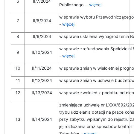
6
II/7/2024
Publicznego,
-
więcej
w sprawie wyboru Przewodniczącego K
7
II/8/2024
-
więcej
8
II/9/2024
w sprawie ustalenia wynagrodzenia 
w sprawie zrefundowania Spółdzielni
9
II/10/2024
-
więcej
10
II/11/2024
w sprawie zmian w wieloletniej progn
11
II/12/2024
w sprawie zmian w uchwale budżetowe
12
II/13/2024
w sprawie zwolnień z podatku od nie
zmieniająca uchwałę nr LXXX/692/2023
trybu udzielania dotacji na prace kon
13
II/14/2024
przy zabytku wpisanym do rejestru z
jej rozliczania oraz sposobów kont
Zabytków. -
więcej