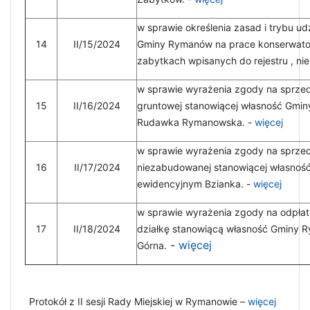
w sprawie określenia zasad i trybu udz
14
II/15/2024
Gminy Rymanów na prace konserwators
zabytkach wpisanych do rejestru , ni
w sprawie wyrażenia zgody na sprze
15
II/16/2024
gruntowej stanowiącej własność Gmi
Rudawka Rymanowska. -
więcej
w sprawie wyrażenia zgody na sprze
16
II/17/2024
niezabudowanej stanowiącej własnoś
ewidencyjnym Bzianka. -
więcej
w sprawie wyrażenia zgody na odpłat
17
II/18/2024
działkę stanowiącą własność Gminy 
-
więcej
Górna.
Protokół z II sesji Rady Miejskiej w Rymanowie –
więcej