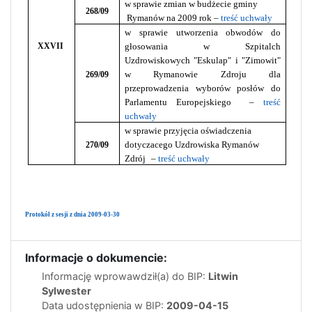
w sprawie zmian w budżecie gminy
268/09
Rymanów na 2009 rok –
treść uchwały
w sprawie utworzenia obwodów do
głosowania w Szpitalch
XXVII
Uzdrowiskowych "Eskulap" i "Zimowit"
w Rymanowie Zdroju dla
269/09
przeprowadzenia wyborów posłów do
Parlamentu Europejskiego
–
treść
uchwały
w sprawie przyjęcia oświadczenia
dotyczacego Uzdrowiska Rymanów
270/09
Zdrój
–
treść uchwały
Protokół z sesji z dnia 2009-03-30
Informacje o dokumencie:
Informację wprowawdził(a) do BIP:
Litwin
Sylwester
Data udostępnienia w BIP:
2009-04-15