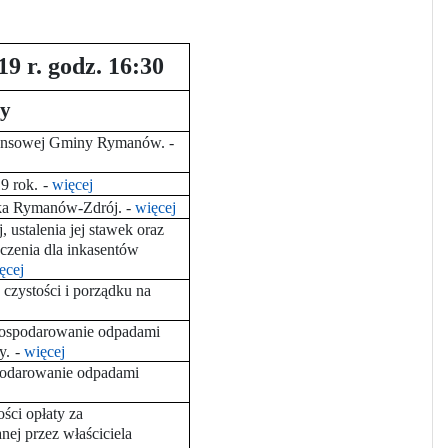
19 r. godz. 16:30
y
inansowej Gminy Rymanów. -
9 rok.
-
więcej
ska Rymanów-Zdrój.
-
więcej
ustalenia jej stawek oraz
aczenia dla inkasentów
ęcej
czystości i porządku na
 gospodarowanie odpadami
y.
-
więcej
spodarowanie odpadami
ści opłaty za
ej przez właściciela