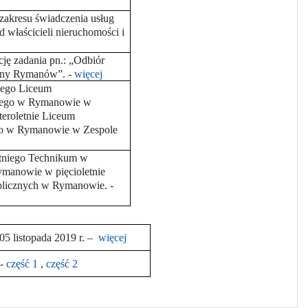
zakresu świadczenia usług
właścicieli nieruchomości i
cję zadania pn.: „Odbiór
miny Rymanów”.
-
więcej
niego Liceum
kiego w Rymanowie w
eroletnie Liceum
ego w Rymanowie w Zespole
letniego Technikum w
manowie w pięcioletnie
blicznych w Rymanowie.
-
05 listopada 2019 r. –
więcej
 -
część 1
,
część 2