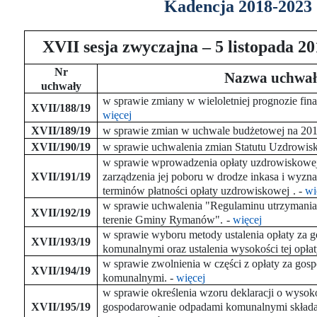
Kadencja 2018-2023
XVII sesja zwyczajna – 5 listopada 20
Nr
Nazwa uchwał
uchwały
w sprawie zmiany w wieloletniej prognozie f
XVII/188/19
więcej
XVII/189/19
w sprawie zmian w uchwale budżetowej na 201
XVII/190/19
w sprawie uchwalenia zmian Statutu Uzdrowi
w sprawie wprowadzenia opłaty uzdrowiskowej, 
XVII/191/19
zarządzenia jej poboru w drodze inkasa i wyzn
terminów płatności opłaty uzdrowiskowej
.
-
wi
w sprawie uchwalenia "Regulaminu utrzymania 
XVII/192/19
terenie Gminy Rymanów".
-
więcej
w sprawie wyboru metody ustalenia opłaty za
XVII/193/19
komunalnymi oraz ustalenia wysokości tej opłat
w sprawie zwolnienia w części z opłaty za go
XVII/194/19
komunalnymi.
-
więcej
w sprawie określenia wzoru deklaracji o wysoko
XVII/195/19
gospodarowanie odpadami komunalnymi składan