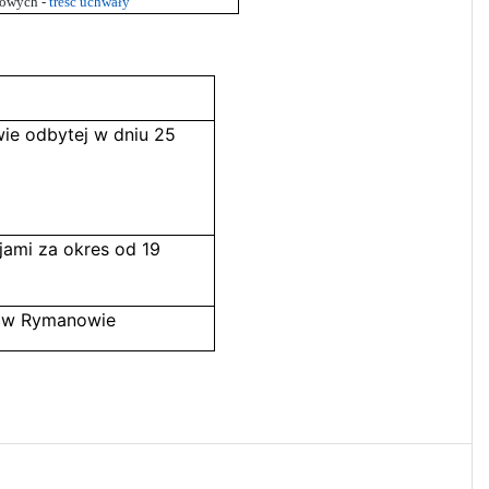
towych -
treść uchwały
wie odbytej w dniu 25
jami za okres od 19
ej w Rymanowie