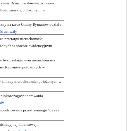
ez Gminę Rymanów darowizny prawa
zabudowanych, położonych w
wizny na rzecz Gminy Rymanów udziału
eść uchwały
ze przetargu nieruchomości
żonych w obrębie ewidencyjnym
bie bezprzetargowym nieruchomości
iny Rymanów, położonych w
y zmiany nieruchomości położonych w
ierunków zagospodarowania
ały
spodarowania przestrzennego "Łazy -
stracyjnej, finansowej i