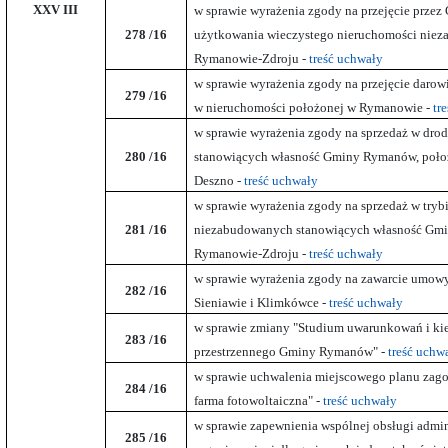
XXV
III
w sprawie wyrażenia zgody na przejęcie prz
278
/16
użytkowania wieczystego nieruchomości nie
Rymanowie-Zdroju -
treść uchwały
w sprawie wyrażenia zgody na przejęcie daro
279
/16
w nieruchomości położonej w Rymanowie -
tr
w sprawie wyrażenia zgody na sprzedaż w drod
280
/16
stanowiących własność Gminy Rymanów, poło
Deszno -
treść uchwały
w sprawie wyrażenia zgody na sprzedaż w try
281
/16
niezabudowanych stanowiących własność Gm
Rymanowie-Zdroju -
treść uchwały
w sprawie wyrażenia zgody na zawarcie umow
282
/16
Sieniawie i Klimkówce -
treść uchwały
w sprawie zmiany "Studium uwarunkowań i k
283
/16
przestrzennego Gminy Rymanów" -
treść uchw
w sprawie uchwalenia miejscowego planu zago
284
/16
farma fotowoltaiczna" -
treść uchwały
w sprawie zapewnienia wspólnej obsługi admini
285
/16