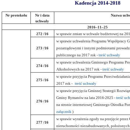
Kadencja 2014-2018
Nr protokołu
Nr i data
Nazwa uch
uchwały
2016–11–25
272
/16
w sprawie zmian w uchwale budżetowej na 201
w sprawie uchwalenia Programu Współpracy 
273
/16
pozarządowymi i innymi podmiotami prowadzą
publicznego na 2017 rok -
treść uchwały
w sprawie uchwalenia Gminnego Programu Pro
274
/16
Alkoholowych na 2017 rok -
treść uchwały
w sprawie przyjęcia Programu Przeciwdziała
275
/16
2017 rok -
treść uchwały
w sprawie przyjęcia Gminnej Strategii Rozwi
Gminy Rymanów na lata 2016-2025 -
treść uc
276
/16
na stronie internetowej Gminnego Ośrodka P
załącznik
)
w sprawie wyrażenia zgody na przejęcie prz
277
/16
nieruchomości niezabudowanych, położonych