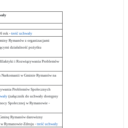
wały
6 rok -
treść uchwały
Gminy Rymanów z organizacjami
cymi działalność pożytku
filaktyki i Rozwiązywania Problemów
nia Narkomanii w Gminie Rymanów na
ązywania Problemów Społecznych
hwały
(załącznik do uchwały dostępny
omocy Społecznej w Rymanowie -
ez Gminę Rymanów darowizny
 w Rymanowie-Zdroju -
treść uchwały