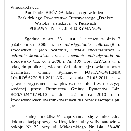
Wnioskodawca:
Pan Daniel BRÓZDA działającego w imieniu
Beskidzkiego Towarzystwa Turystycznego „Przełom
Wisłoka” z siedzibą
w Puławach
PUŁAWY
Nr 16, 38-480 RYMANÓW
Zgodnie z
art. 33.
ust. 1 ustawy z dnia 3
października 2008 r.
o udostępnianiu informacji o
środowisku i jego ochronie, udziale społeczeństwa w
ochronie środowiska oraz o ocenach oddziaływania na
środowisko (Dz. U. z 2008 r. Nr. 199, poz. 1227ze zm.)
p
odaję do publicznej wiadomości informację o
wdaniu przez
Burmistrza Gminy Rymanów
POSTANOWIENIA
Ldz.ROŚ.6220.8.1.2011.AK-1 z dnia 21.03.2011 r. w
sprawie wyjaśnienia wątpliwości co do treści decyzji
wydanej przez Burmistrza Gminy Rymanów Ldz.
ROŚ.7624/10/09/10 z dnia 22 marca 2010 r, o
środowiskowych uwarunkowaniach dla przedsięwzięcia pn.
jw.
Istnieje możliwość zapoznania się z niezbędną
dokumentacją sprawy
w Urzędzie Gminy w Rymanowie w
pokoju Nr 25 przy ul. Mitkowskiego Nr 14a, 38-480
00
00