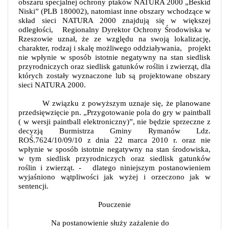
obszaru specjalnej ochrony ptaków NATURA 2000 „Beskid
Niski” (PLB 180002), natomiast inne obszary wchodzące w
skład sieci NATURA 2000 znajdują się w większej
odległości,
Regionalny Dyrektor Ochrony Środowiska w
Rzeszowie uznał, że ze względu na swoją lokalizację,
charakter, rodzaj i skalę możliwego oddziaływania,
projekt
nie wpłynie w sposób istotnie negatywny na stan siedlisk
przyrodniczych oraz siedlisk gatunków roślin i zwierząt, dla
których zostały wyznaczone lub są projektowane obszary
sieci NATURA 2000.
W związku z powyższym uznaje się, że planowane
przedsięwzięcie pn. „Przygotowanie pola do gry w paintball
( w wersji paintball elektroniczny)”, nie będzie sprzeczne z
decyzją Burmistrza Gminy Rymanów Ldz.
ROŚ.7624/10/09/10 z dnia 22 marca 2010
r. oraz nie
wpłynie w sposób istotnie negatywny na stan środowiska,
w tym siedlisk przyrodniczych oraz siedlisk gatunków
roślin i zwierząt. -
dlatego niniejszym postanowieniem
wyjaśniono wątpliwości jak wyżej i orzeczono jak w
sentencji.
Pouczenie
Na postanowienie służy zażalenie do