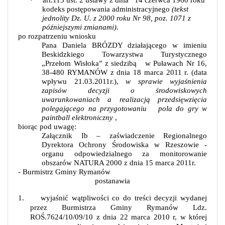
·
art.113 ust. 2 ustawy z dnia
14 czerwca 1960 roku
kodeks postępowania administracyjnego
(tekst
jednolity Dz. U. z 2000 roku Nr 98, poz. 1071 z
późniejszymi zmianami).
po rozpatrzeniu wniosku
Pana Daniela BRÓZDY działającego w imieniu
Beskidzkiego Towarzystwa Turystycznego
„Przełom Wisłoka” z siedzibą
w Puławach Nr 16,
38-480 RYMANÓW z dnia 18 marca 2011 r. (data
wpływu 21.03.2011r.),
w sprawie wyjaśnienia
zapisów decyzji o środowiskowych
uwarunkowaniach a realizacją przedsięwzięcia
polegającego na przygotowaniu
pola do gry w
paintball elektroniczny
,
biorąc pod uwagę:
Załącznik Ib – zaświadczenie Regionalnego
Dyrektora Ochrony Środowiska w Rzeszowie -
organu odpowiedzialnego za monitorowanie
obszarów NATURA 2000 z dnia 15 marca 2011r.
-
Burmistrz Gminy Rymanów
postanawia
1.
wyjaśnić wątpliwości co do treści decyzji wydanej
przez Burmistrza Gminy Rymanów Ldz.
ROŚ.7624/10/09/10 z dnia 22 marca 2010 r, w której