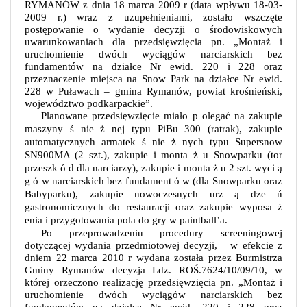
RYMANÓW z dnia 18 marca 2009 r (data wpływu 18-03-
2009 r.) wraz z uzupełnieniami, zostało wszczęte
postępowanie o wydanie decyzji o środowiskowych
uwarunkowaniach dla przedsięwzięcia pn. „Montaż i
uruchomienie dwóch wyciągów narciarskich bez
fundamentów na działce Nr ewid. 220 i 228 oraz
przeznaczenie miejsca na Snow Park na działce Nr ewid.
228 w Puławach
– gmina Rymanów, powiat krośnieński,
województwo podkarpackie”.
Planowane przedsięwzięcie miało p
olegać na zakupie
maszyny
ś
nie
ż
nej typu PiBu 300 (ratrak), zakupie
automatycznych armatek
ś
nie
ż
nych typu Supersnow
SN900MA (2 szt.), zakupie i monta
ż
u Snowparku (tor
przeszk
ó
d dla narciarzy), zakupie i monta
ż
u 2 szt. wyci
ą
g
ó
w narciarskich bez fundament
ó
w (dla Snowparku oraz
Babyparku), zakupie nowoczesnych urz
ą
dze
ń
gastronomicznych do restauracji oraz zakupie wyposa
ż
enia i przygotowania pola do gry w paintball’a.
Po przeprowadzeniu procedury screeningowej
dotyczącej wydania przedmiotowej decyzji,
w efekcie z
dniem 22 marca 2010 r wydana została przez Burmistrza
Gminy Rymanów decyzja Ldz. ROŚ.7624/10/09/10, w
której orzeczono realizację przedsięwzięcia pn. „Montaż i
uruchomienie dwóch wyciągów narciarskich bez