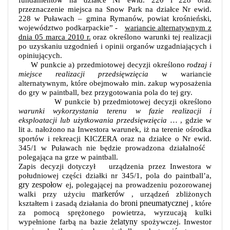
fundamentów na działce Nr ewid. 220 i 228 oraz
przeznaczenie miejsca na Snow Park na działce Nr ewid.
228 w Puławach
– gmina Rymanów, powiat krośnieński,
województwo podkarpackie” -
wariancie alternatywnym z
dnia 05 marca 2010 r.
oraz określono warunki tej realizacji
po uzyskaniu uzgodnień i opinii organów uzgadniających i
opiniujących.
W punkcie a) przedmiotowej decyzji określono
rodzaj i
miejsce realizacji przedsięwzięcia
w wariancie
alternatywnym, które obejmowało min. zakup wyposażenia
do gry w paintball, bez przygotowania pola do tej gry.
W punkcie b) przedmiotowej decyzji określono
warunki wykorzystania terenu w fazie realizacji i
eksploatacji lub użytkowania przedsięwzięcia …
, gdzie w
lit a. nałożono na Inwestora warunek, iż na terenie ośrodka
sportów i rekreacji KICZERA oraz na działce o Nr ewid.
345/1 w Puławach nie będzie prowadzona działalność
polegająca na grze w paintball.
Zapis decyzji dotyczył
urządzenia przez Inwestora w
południowej części działki nr 345/1, pola do paintball’a,
gry zespołow
ej, polegającej na prowadzeniu pozorowanej
markerów
walki przy użyciu
, urządzeń zbliżonych
broni pneumatycznej
kształtem i zasadą działania do
, które
za pomocą sprężonego powietrza, wyrzucają kulki
żelatyny
wypełnione farbą na bazie
spożywczej. Inwestor