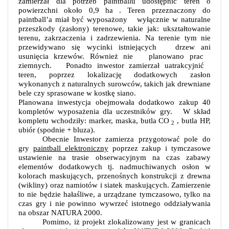
zamierzał dla potrzeb paintballu udostępnić teren o
powierzchni około
0,9 ha
. Teren przeznaczony do
paintball’a miał być wyposażony
wyłącznie w naturalne
przeszkody (zasłony) terenowe, takie jak: ukształtowanie
terenu, zakrzaczenia i zadrzewienia. Na terenie tym nie
przewidywano się wycinki istniejących
drzew ani
usunięcia krzewów. Również nie
planowano prac
ziemnych.
Ponadto inwestor zamierzał uatrakcyjnić
teren, poprzez lokalizację dodatkowych zasłon
wykonanych z naturalnych surowców, takich jak drewniane
bele czy sprasowane w kostkę siano.
Planowana inwestycja obejmowała dodatkowo zakup 40
kompletów wyposażenia dla uczestników gry.
W skład
kompletu wchodziły: marker, maska, butla CO
, butla HP,
2
ubiór (spodnie + bluza).
Obecnie Inwestor zamierza przygotować pole do
gry
paintball elektroniczny
poprzez zakup i tymczasowe
ustawienie na trasie obserwacyjnym na czas zabawy
elementów dodatkowych tj. nadmuchiwanych osłon w
kolorach maskujących, przenośnych konstrukcji z drewna
(wikliny) oraz namiotów i siatek maskujących. Zamierzenie
to nie będzie hałaśliwe, a urządzane tymczasowo, tylko na
czas gry i nie powinno wywrzeć istotnego oddziaływania
na obszar NATURA 2000.
Pomimo, iż projekt zlokalizowany jest w granicach