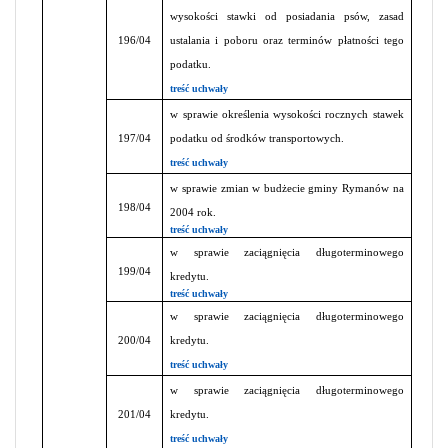
wysokości stawki od posiadania psów, zasad
196/04
ustalania i poboru oraz terminów płatności tego
podatku.
treść uchwały
w sprawie określenia wysokości rocznych stawek
197/04
podatku od środków transportowych.
treść uchwały
w sprawie zmian w budżecie gminy Rymanów na
198/04
2004 rok.
treść uchwały
w sprawie zaciągnięcia długoterminowego
199/04
kredytu.
treść uchwały
w sprawie zaciągnięcia długoterminowego
200/04
kredytu.
treść uchwały
w sprawie zaciągnięcia długoterminowego
201/04
kredytu.
treść uchwały