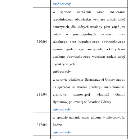
treść uchwały
w sprawie określenia zasad rozliczania
tygodniowego obowiązku wymiaru godzin zajęć
nauczycieli, dla których ustalony plan zajęć jest
różny w poszczególnych okresach roku
210/04
szkolnego oraz tygodniowego obowiązkowego
wymiaru godzin zajęć nauczycieli, dla których nie
ustalono obowiązkowego wymiaru godzin zajęć
dydaktycznych.
treść uchwały
w sprawie udzielenia Burmistrzowi Gminy zgody
na sprzedaż w drodze przetargu nieruchomości
211/04
gruntowej stanowiącej własność Gminy
Rymanów, położonej w Posadzie Górnej.
treść uchwały
w sprawie nadania nazw ulicom w miejscowości
212/04
Ladzin.
treść uchwały