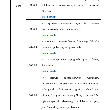
205/04
ustaloną na jego realizację w budżecie gminy na
XIX
2004 rok.
treść uchwały
w sprawie ustalenia wysokości stawek
206/04
procentowych opłaty adiacenckiej
treść uchwały
w sprawie uchwalenia Statutu Gminnego Ośrodka
207/04
Pomocy Społecznej w Rymanowie.
treść uchwały
w sprawie sprawienia pogrzebu przez Gminę
208/04
Rymanów.
treść uchwały
w sprawie szczegółowych warunków
przyznawania i odpłatności za usługi opiekuńcze
należące do zadań własnych gminy o charakterze
209/04
obowiązkowym oraz szczegółowych warunków
cęściowego lub całkowitego zwolnienia od opłat,
jak również trybu ich pobierania.