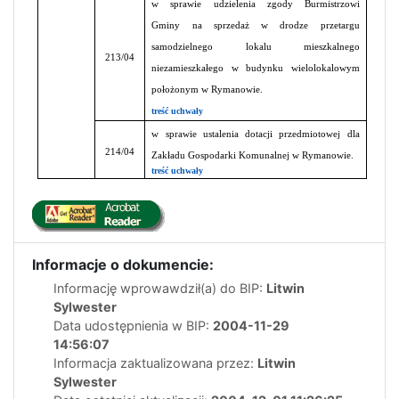
w sprawie udzielenia zgody Burmistrzowi
Gminy na sprzedaż w drodze przetargu
samodzielnego lokalu mieszkalnego
213/04
niezamieszkałego w budynku wielolokalowym
położonym w Rymanowie.
treść uchwały
w sprawie ustalenia dotacji przedmiotowej dla
214/04
Zakładu Gospodarki Komunalnej w Rymanowie.
treść uchwały
Informacje o dokumencie:
Informację wprowawdził(a) do BIP:
Litwin
Sylwester
Data udostępnienia w BIP:
2004-11-29
14:56:07
Informacja zaktualizowana przez:
Litwin
Sylwester