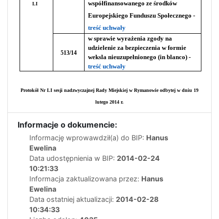
współfinansowanego ze środków
LI
Europejskiego Funduszu Społecznego -
treść uchwały
w sprawie wyrażenia zgody na
udzielenie
za
bezpieczenia w formie
513/14
weksla nieuzupełnionego (in blanco) -
treść uchwały
Protokół Nr LI sesji nadzwyczajnej Rady Miejskiej w Rymanowie odbytej w dniu 19
lutego 2014 r.
Informacje o dokumencie:
Informację wprowawdził(a) do BIP:
Hanus
Ewelina
Data udostępnienia w BIP:
2014-02-24
10:21:33
Informacja zaktualizowana przez:
Hanus
Ewelina
Data ostatniej aktualizacji:
2014-02-28
10:34:33